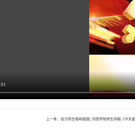
上一条：
百万师生唱响祖国│河西学院师生同唱《今天